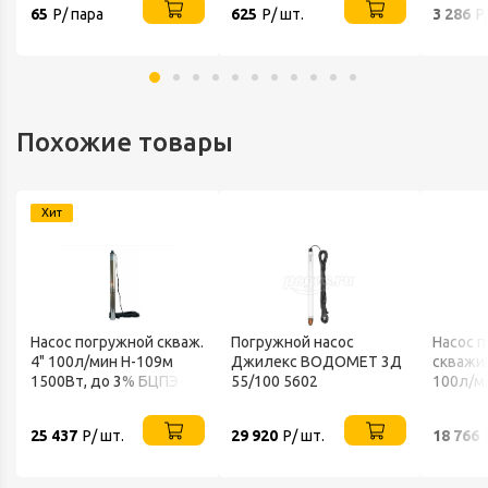
65
Р/ пара
625
Р/ шт.
3 286
Р
Похожие товары
Хит
Насос погружной скваж.
Погружной насос
Насос 
4" 100л/мин Н-109м
Джилекс ВОДОМЕТ 3Д
скважи
1500Вт, до 3% БЦПЭ-
55/100 5602
100л/ми
ГВ-85-0,5-90м-Ч грязная
примес
вода VODOTOK
ГВ-85-0
25 437
Р/ шт.
29 920
Р/ шт.
18 766
VODOT