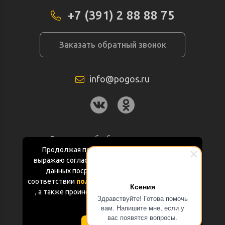
+7 (391) 2 88 88 75
Заказать обратный звонок
info@pogos.ru
Согласие на обработку персональных
данных
Продолжая пользоваться данным сайтом
выражаю согласие на обработку персональных
Политика конфиденциальности
данных посредством Яндекс.Метрика в
соответствии
политикой конфиденциальности
Ксения
Документация
, а также проинформирован об использовании
Здравствуйте! Готова помочь
Cookie-файлов
вам. Напишите мне, если у
Карта сайта
вас появятся вопросы.