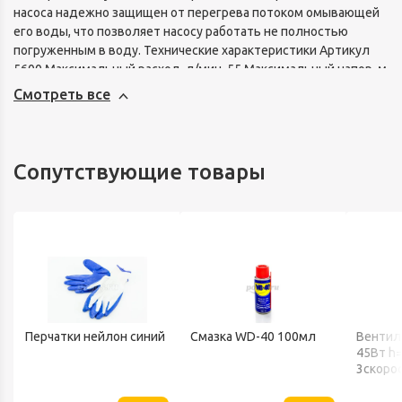
насоса надежно защищен от перегрева потоком омывающей
его воды, что позволяет насосу работать не полностью
погруженным в воду. Технические характеристики Артикул
5600 Максимальный расход, л/мин. 55 Максимальный напор, м
50 Потребляемый ток не более, А 3,3 Потребляемая
Смотреть все
мощность, Вт 700 Напряжение в сети, В 220±10% Длина
электрокабеля, м 20 Степень защиты, IP X8 Максимальная
глубина погружения, м 30 Размер пропускаемых частиц, мм 2
Температура перекачиваемой воды, С° от +1 до +35
Сопутствующие товары
Присоединительный размер, дюйм 1 Диаметр насоса, мм 78
Максимальное давление, бар 5 Гарантия, год 3
Перчатки нейлон синий
Смазка WD-40 100мл
Вентил
45Вт h
3скоро
802 BA