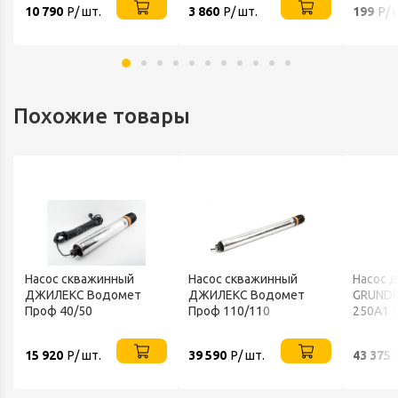
10 790
Р/ шт.
3 860
Р/ шт.
199
Р/ 
Похожие товары
Насос скважинный
Насос скважинный
Насос 
ДЖИЛЕКС Водомет
ДЖИЛЕКС Водомет
GRUNDFO
Проф 40/50
Проф 110/110
250А1 1
15 920
Р/ шт.
39 590
Р/ шт.
43 375