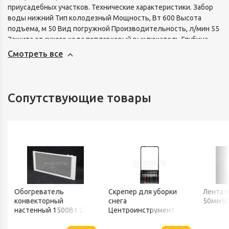
приусадебных участков. Технические характеристики. Забор
воды нижний Тип колодезный Мощность, Вт 600 Высота
подъема, м 50 Вид погружной Производительность, л/мин 55
Защита от сухого хода поплавковый выключатель Глубина
погружения, м 30 Длина кабеля, м 20 Трубное соединение,
Смотреть все
дюйм внутренняя G1 Диаметр насоса, мм 98 Мах температура
жидкости, град. 35 Соединитель в комплекте нет Min
уровень воды, мм 1000 Напряжение, В 220 Материал корпуса
нержавеющая сталь Допустимая температура жидкости, °С
Сопутствующие товары
от +1°C до +35°C Класс защиты IP68 Серия Водомёт П
Обогреватель
Скрепер для уборки
Лента 
конвекторный
снега
50мм50
настенный 1500Вт 220В
Центроинструмент
ТЕПЛОФОН
FINLAND 1539