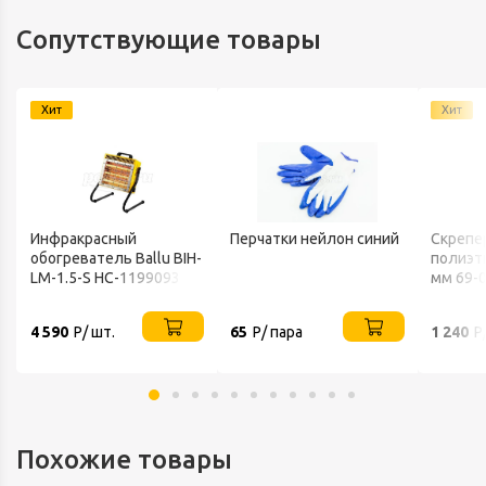
Сопутствующие товары
Хит
Хит
Инфракрасный
Перчатки нейлон синий
Скрепе
обогреватель Ballu BIH-
полиэт
LM-1.5-S НС-1199093
мм 69-
4 590
Р/ шт.
65
Р/ пара
1 240
Р
Похожие товары