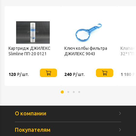
Картридж ДЖИЛЕКС
Ключ колбы фильтра
Клапан
Slimline ПП-20 0121
ДЖИЛЕКС 9043
32*1"П
120
Р/ шт.
240
Р/ шт.
1 180
Р
О компании
Покупателям