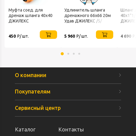
Муфта соед. для
Удлинитель шланга
Шланг 
дренаж шланга 40х40
дренажного 66х66 20м
40х1"1/
ДЖИЛЕКС
Удав ДЖИЛЕКС /5/
ДЖИЛЕК
450
Р/ шт.
5 960
Р/ шт.
4 690
Р
О компании
Покупателям
Сервисный центр
Каталог
Контакты