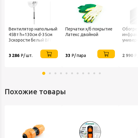
Вентилятор напольный
Перчатки х/б покрытие
Обогре
45Вт h=130см d-35см
Латекс двойной
инфрак
3скорости белый BFF-
универ
802 BALLU
220В IP
3 286
Р/ шт.
33
Р/ пара
2 990
Р
Похожие товары