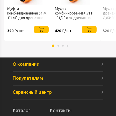
Муфта
Муфта
Муфта 
комбинированная 51 M
комбинированная 51 F
дренаж
1"1/4" для дренажного
1"1/2" для дренажного
ДЖИЛЕ
шланга ДЖИЛЕКС
шланга ДЖИЛЕКС
390
Р/ шт.
420
Р/ шт.
520
Р/ 
О компании
Покупателям
Сервисный центр
Каталог
Контакты