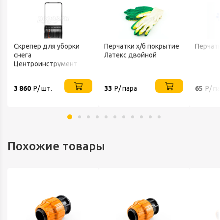
Скрепер для уборки
Перчатки х/б покрытие
Перчат
снега
Латекс двойной
Центроинструмент
FINLAND 1539
3 860
Р/ шт.
33
Р/ пара
65
Р/ п
Похожие товары