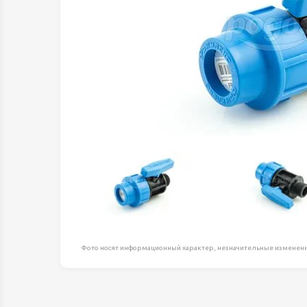
Оборудование д
высоте
Пневматика, Ги
Промышленная 
Распродажа
Расходные мате
оснастка
Сантехника
Скобяные издел
Такелаж
Товары для дома
Электротовары
Фото носят информационный характер, незначительные изменени