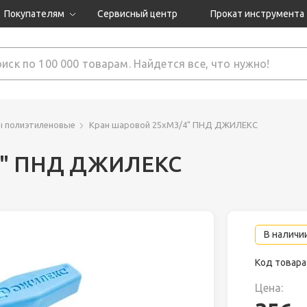
Покупателям
Сервисный центр
Прокат инструмента
Доставка и оплата
Как оформить заказ?
Обмен и возврат
 товары
Гарантия
ы полиэтиленовые
Кран шаровой 25xM3/4" ПНД ДЖИЛЕКС
4" ПНД ДЖИЛЕКС
нструмента
ляция
В наличии
Код товара
Цена: