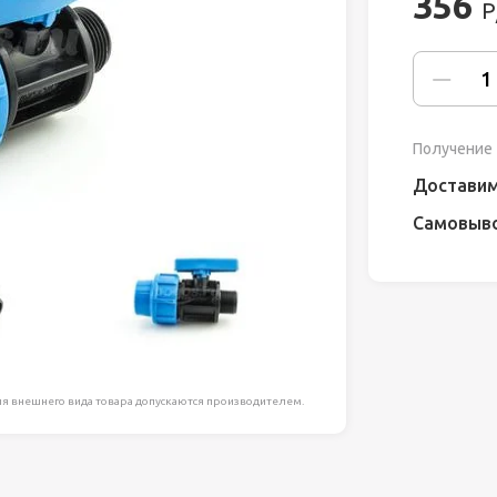
356
Р
ля работ на
дравлика
химия
Получение 
риалы и
Доставим
Самовыв
ия
, сада, отдыха
я внешнего вида товара допускаются производителем.