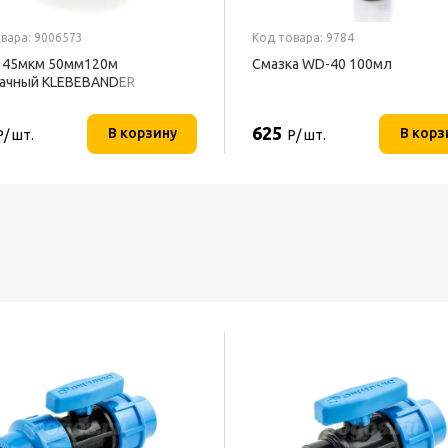
вара: 9006573
Код товара: 9784
 45мкм 50мм120м
Смазка WD-40 100мл
ачный KLEBEBANDER
625
В корзину
В корз
Р/ шт.
Р/ шт.