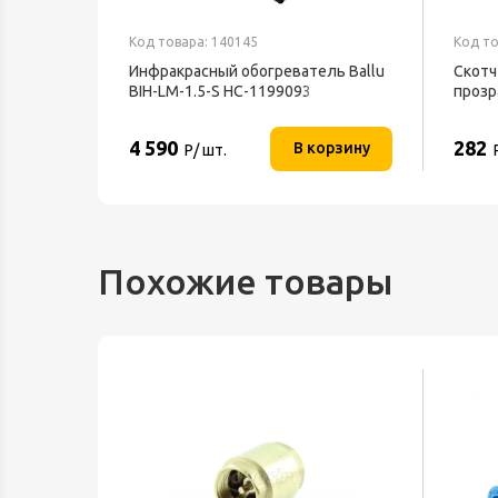
Код товара: 140145
Код то
ный
Инфракрасный обогреватель Ballu
Скотч
BIH-LM-1.5-S НС-1199093
прозр
4 590
282
орзину
В корзину
Р/ шт.
Похожие товары