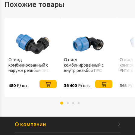
Похожие товары
Отвод
Отвод
Отвод 
комбинированный с
комбинированный с
компре
наружн резьбой ПРО
внутр резьбой ПРО
PN16 д
32*1"П ДЖИЛЕКС /15/
32*1"М ДЖИЛЕКС /15/
480
Р/ шт.
36 400
Р/ шт.
365
Р/ 
О компании