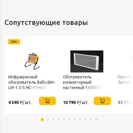
Сопутствующие товары
Хит
Инфракрасный
Обогреватель
Перчатк
обогреватель Ballu BIH-
конвекторный
Латекс
LM-1.5-S НС-1199093
настенный 1500Вт 220В
ТЕПЛОФОН
4 590
Р/ шт.
10 790
Р/ шт.
33
Р/ п