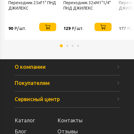
Переходник 25xF1" ПНД
Переходник 32xM1"1/4"
Перехо
ДЖИЛЕКС
ПНД ДЖИЛЕКС
ДЖИЛЕ
90
Р/ шт.
129
Р/ шт.
177
Р/ 
О компании
Покупателям
Сервисный центр
Каталог
Контакты
Блог
Отзывы