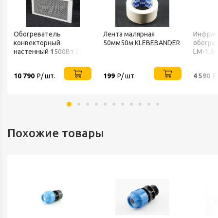
Обогреватель
Лента малярная
Инфрак
конвекторный
50мм50м KLEBEBANDER
обогрев
настенный 1500Вт 220В
LM-1.5-
ТЕПЛОФОН
10 790
Р/ шт.
199
Р/ шт.
4 590
Р
Похожие товары