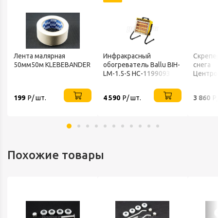
Лента малярная
Инфракрасный
Скрепе
50мм50м KLEBEBANDER
обогреватель Ballu BIH-
снега
LM-1.5-S НС-1199093
Центро
FINLAN
199
Р/ шт.
4 590
Р/ шт.
3 860
Р
Похожие товары