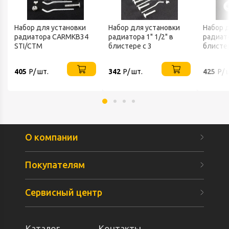
Набор для установки
Набор для установки
Набор 
радиатора CARMKB34
радиатора 1" 1/2" в
радиато
STI/СТМ
блистере с 3
блистер
кронштейнами СТМ
кроншт
405
Р/ шт.
342
Р/ шт.
425
Р/ 
О компании
Покупателям
Сервисный центр
Каталог
Контакты