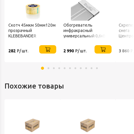
Скотч 45мкм 50мм120м
Обогреватель
Скрепе
прозрачный
инфракрасный
снега
KLEBEBANDER
универсальный 0,6кВт
Центро
220В IP20 BALLU
FINLAN
282
Р/ шт.
2 990
Р/ шт.
3 860
Р
Похожие товары