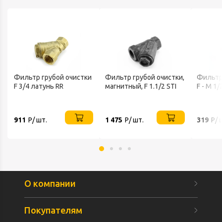
Фильтр грубой очистки
Фильтр грубой очистки,
Фильтр
F 3/4 латунь RR
магнитный, F 1.1/2 STI
F - M 1
911
Р/ шт.
1 475
Р/ шт.
319
Р/ 
О компании
Покупателям