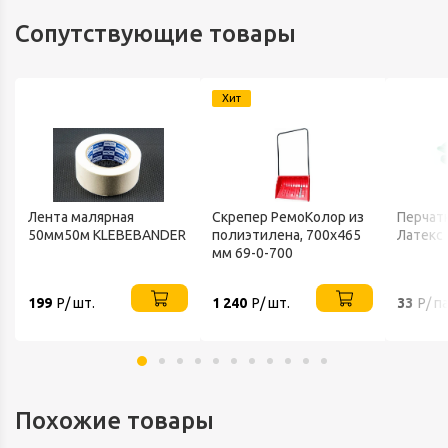
Сопутствующие товары
Хит
Лента малярная
Скрепер РемоКолор из
Перчатк
50мм50м KLEBEBANDER
полиэтилена, 700x465
Латекс
мм 69-0-700
199
Р/ шт.
1 240
Р/ шт.
33
Р/ п
Похожие товары