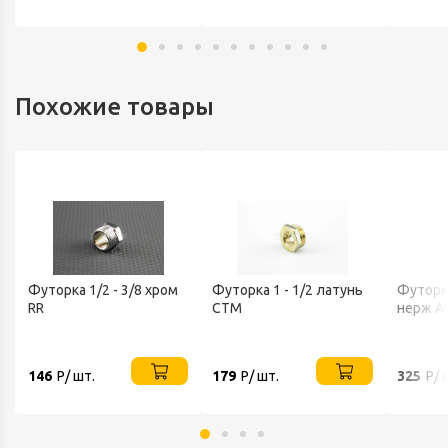
Похожие товары
Футорка 1/2 - 3/8 хром
Футорка 1 - 1/2 латунь
Футорка
RR
CTM
нерж AI
146
Р/ шт.
179
Р/ шт.
325
Р/ 