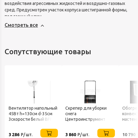
воздействия агрессивных жидкостей и воздушно-газовых
сред. Предусмотрен участок корпуса шестигранной формы,
под гаечный ключ.
Смотреть все
Сопутствующие товары
Вентилятор напольный
Скрепер для уборки
Обогре
45Вт h=130см d-35см
снега
конвек
3скорости белый BFF-
Центроинструмент
настен
802 BALLU
FINLAND 1539
ТЕПЛО
3 286
Р/ шт.
3 860
Р/ шт.
10 790