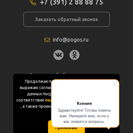
+7 (391) 2 88 88 75
Заказать обратный звонок
info@pogos.ru
Согласие на обработку персональных
данных
Продолжая пользоваться данным сайтом
выражаю согласие на обработку персональных
Политика конфиденциальности
данных посредством Яндекс.Метрика в
соответствии
политикой конфиденциальности
Ксения
Документация
, а также проинформирован об использовании
Здравствуйте! Готова помочь
Cookie-файлов
вам. Напишите мне, если у
Карта сайта
вас появятся вопросы.
Принимаю