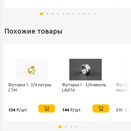
Похожие товары
Футорка 1- 3/4 латунь
Футорка 1 - 3/4 никель
Футорка
CTM
LAVITA
нерж AI
134
Р/ шт.
144
Р/ шт.
595
Р/ 