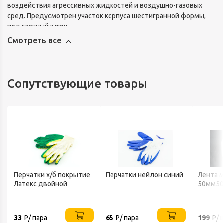
воздействия агрессивных жидкостей и воздушно-газовых
сред. Предусмотрен участок корпуса шестигранной формы,
под гаечный ключ.
Смотреть все
Сопутствующие товары
Перчатки х/б покрытие
Перчатки нейлон синий
Лента 
Латекс двойной
50мм50
33
Р/ пара
65
Р/ пара
199
Р/ 