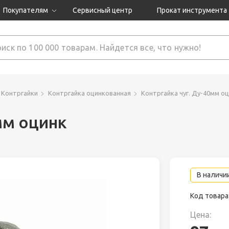
Покупателям
Сервисный центр
Прокат инструмента
Доставка и оплата
Как оформить заказ?
Обмен и возврат
 товары
Гарантия
Контргайки
Контргайка оцинкованная
Контргайка чуг. Ду-40мм о
мм оцинк
нструмента
ляция
В наличии
Код товара
Цена: