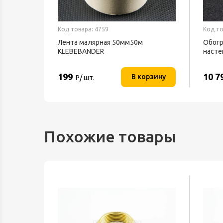
Код товара: 4759
Код то
Лента малярная 50мм50м
Обогр
ND 1539
KLEBEBANDER
насте
ТЕПЛ
199
10 7
орзину
В корзину
Р/ шт.
Похожие товары