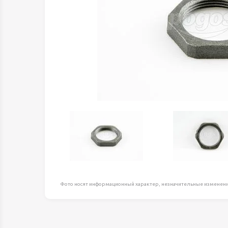
Оборудование д
высоте
Пневматика, Ги
Промышленная 
Распродажа
Расходные мате
оснастка
Сантехника
Скобяные издел
Такелаж
Товары для дома
Электротовары
Фото носят информационный характер, незначительные изменени