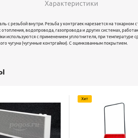
Характеристики
ь с резьбой внутри. Резьба у контргаек нарезается на токарном 
 отопления, водопровода, газопровода и других системах, работа
айки используются с применением уплотнителя, при температуре с
ого чугуна (чугунные контргайки). С оцинкованным покрытием.
ы
Хит