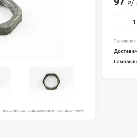
97
Р/ 
ля работ на
дравлика
химия
Получение 
риалы и
Доставим
Самовыв
ия
, сада, отдыха
я внешнего вида товара допускаются производителем.