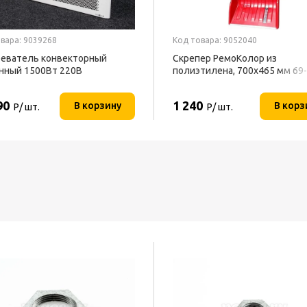
вара: 9039268
Код товара: 9052040
еватель конвекторный
Скрепер РемоКолор из
нный 1500Вт 220В
полиэтилена, 700x465 мм 69
ОФОН
90
1 240
В корзину
В корз
Р/ шт.
Р/ шт.