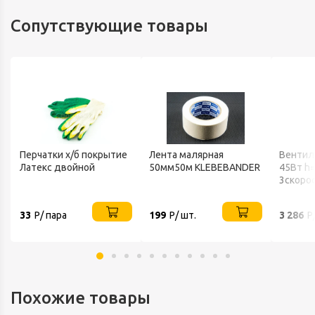
Сопутствующие товары
Перчатки х/б покрытие
Лента малярная
Вентил
Латекс двойной
50мм50м KLEBEBANDER
45Вт h
В
3скоро
802 BA
33
Р/ пара
199
Р/ шт.
3 286
Р
Похожие товары