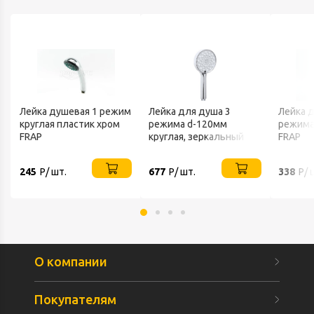
Лейка душевая 1 режим
Лейка для душа 3
Лейка 
круглая пластик хром
режима d-120мм
режима
FRAP
круглая, зеркальный
FRAP
хром No Series
245
Р/ шт.
677
Р/ шт.
338
Р/ 
О компании
Покупателям