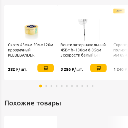
Хит
Скотч 45мкм 50мм120м
Вентилятор напольный
Скрепе
прозрачный
45Вт h=130см d-35см
полиэт
KLEBEBANDER
3скорости белый BFF-
мм 69-
802 BALLU
282
Р/ шт.
3 286
Р/ шт.
1 240
Р
Похожие товары