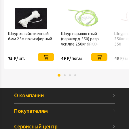
Шнур хозяйственный
Шнур парашютный
Шнур п
6мм 25м полиэфирный
(паракорд 550) разр.
250кг к
усилие 250кг ЯРКО-
550
ЗЕЛЕНЫЙ
75
Р/ шт.
49
Р/ пог.м.
49
Р/ м
О компании
Покупателям
Сервисный центр