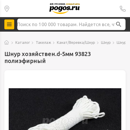
Каталог
Такелаж
Канат/Веревка/Шнур
Шнур
Шнур п
Шнур хозяйствен.d-5мм 93823
полиэфирный