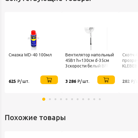
Смазка WD-40 100мл
Вентилятор напольный
Скотч 
45Вт h=130см d-35см
прозра
3скорости белый BFF-
KLEBEB
802 BALLU
625
Р/ шт.
3 286
Р/ шт.
282
Р/ 
Похожие товары