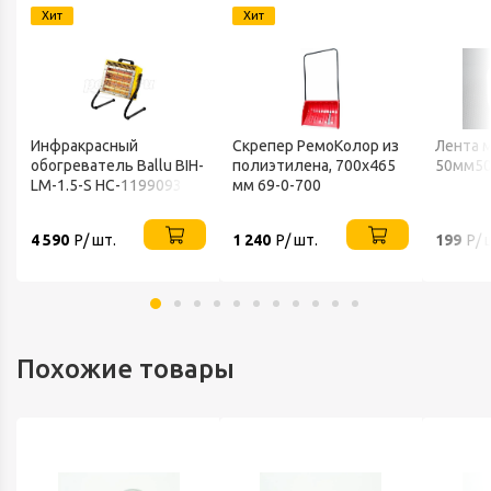
Хит
Хит
Инфракрасный
Скрепер РемоКолор из
Лента 
обогреватель Ballu BIH-
полиэтилена, 700x465
50мм50
LM-1.5-S НС-1199093
мм 69-0-700
4 590
Р/ шт.
1 240
Р/ шт.
199
Р/ 
Похожие товары