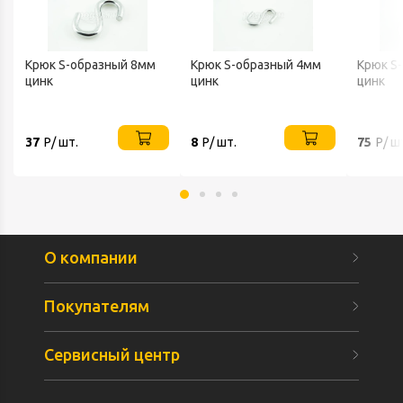
Крюк S-образный 8мм
Крюк S-образный 4мм
Крюк S
цинк
цинк
цинк
37
Р/ шт.
8
Р/ шт.
75
Р/ ш
О компании
Покупателям
Сервисный центр