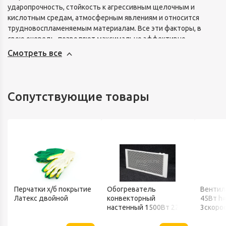
ударопрочность, стойкость к агрессивным щелочным и
кислотным средам, атмосферным явлениям и относится
трудновоспламеняемым материалам. Все эти факторы, в
свою очередь, позволяют максимально эффективно
организовать в жилых помещениях и на промышленных
Смотреть все
объектах циркуляцию воздушных потоков. Преимущества
круглых воздуховодов из ПВХ Era: - Простой монтаж - вся
система собирается как несложный конструктор. - Легкость
пластика, что очень важно при монтаже и при
Сопутствующие товары
транспортировке. - Возможно для использования в скрытых
системах. - Легкая обрезка канала до необходимой длины
прямо
Перчатки х/б покрытие
Обогреватель
Вентил
Латекс двойной
конвекторный
45Вт h
настенный 1500Вт 220В
3скоро
ТЕПЛОФОН
802 BA