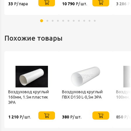
33
Р/ пара
10 790
Р/ шт.
3 286
Р
Похожие товары
Воздуховод круглый
Воздуховод круглый
Воздух
160мм, 1.5м пластик
ПВХ D150 L-0,5м ЭРА
100мм, 
ЭРА
1 210
Р/ шт.
380
Р/ шт.
850
Р/ 