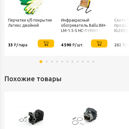
Перчатки х/б покрытие
Инфракрасный
Скотч 
Латекс двойной
обогреватель Ballu BIH-
прозра
LM-1.5-S НС-1199093
KLEBEB
33
Р/ пара
4 590
Р/ шт.
282
Р/ 
Похожие товары