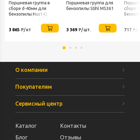
Поршневая группа в
Поршневая группа для
Поршне
сборе d-40мм для
бензопилы Stihl MS361
сборе 
бензопилы Hus142
бензоп
SPECTRUM/AEZ
SPECT
3 865
Р/ кт
3 369
Р/ шт.
717
Р/ 
О компании
Покупателям
Сервисный центр
Каталог
Контакты
Блог
Отзывы