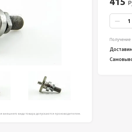
415
Р
ля работ на
дравлика
химия
Получение 
риалы и
Доставим
Самовыв
ия
, сада, отдыха
я внешнего вида товара допускаются производителем.