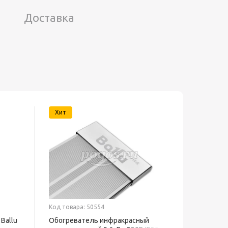
Доставка
Хит
Код товара: 50554
Код товар
Ballu
Обогреватель инфракрасный
Смазка 