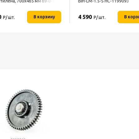
тилена, 700x465 мм 69-0-700
BIH-LM-1.5-S НС-1199093
0
4 590
В корзину
В корз
Р/ шт.
Р/ шт.