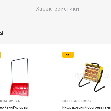
Характеристики
ы
Хит
вара: 9052040
Код товара: 140145
ер РемоКолор из
Инфракрасный обогреватель 