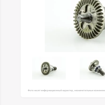
Оборудование д
высоте
Пневматика, Ги
Промышленная 
Распродажа
Расходные мате
оснастка
Сантехника
Скобяные издел
Такелаж
Товары для дома
Электротовары
Фото носят информационный характер, незначительные изменени