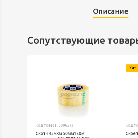
Описание
Сопутствующие товар
Хит
Код товара: 9006573
Код то
текс
Скотч 45мкм 50мм120м
Скреп