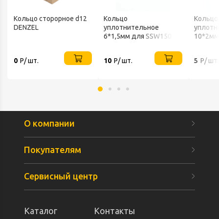
Кольцо сторорное d12
Кольцо
Кольцо
DENZEL
уплотнительное
уплотн
6*1,5мм для SSW150
10*2мм
DENZEL
DENZEL
0
Р/ шт.
10
Р/ шт.
5
Р/ шт.
О компании
Покупателям
Сервисный центр
Каталог
Контакты