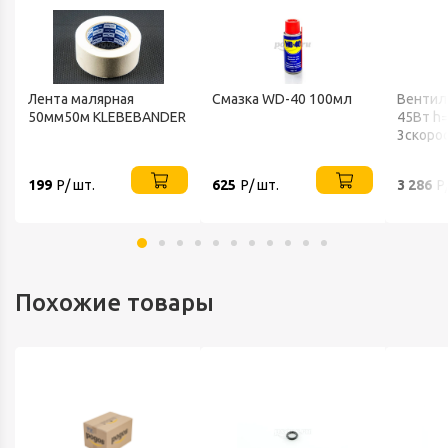
Лента малярная
Смазка WD-40 100мл
Вентил
50мм50м KLEBEBANDER
45Вт h
3скоро
802 BA
199
Р/ шт.
625
Р/ шт.
3 286
Р
Похожие товары