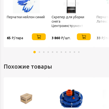
Перчатки нейлон синий
Скрепер для уборки
Перчатк
снега
Латекс
Центроинструмент
FINLAND 1539
65
Р/ пара
3 860
Р/ шт.
33
Р/ п
Похожие товары