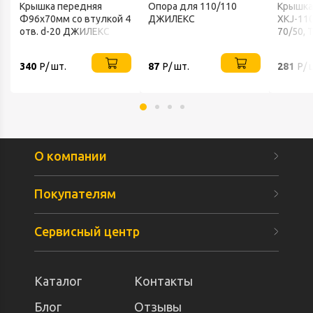
Крышка передняя
Опора для 110/110
Крышка
Ф96х70мм со втулкой 4
ДЖИЛЕКС
XKJ-11
отв. d-20 ДЖИЛЕКС
70/50, 
ДЖИЛЕ
340
Р/ шт.
87
Р/ шт.
281
Р/ 
О компании
Покупателям
Сервисный центр
Каталог
Контакты
Блог
Отзывы