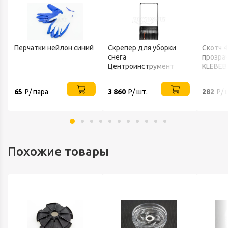
Перчатки нейлон синий
Скрепер для уборки
Скотч 
снега
прозра
Центроинструмент
KLEBEB
FINLAND 1539
65
Р/ пара
3 860
Р/ шт.
282
Р/ 
Похожие товары