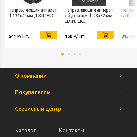
Направляющий аппарат
Направляющий аппарат
Направ
d-131х42мм ДЖИЛЕКС
с буртиком d- 93х32 мм
в сбор
ДЖИЛЕКС
641
Р/ шт.
160
Р/ шт.
315
Р/ 
О компании
Покупателям
Сервисный центр
Каталог
Контакты