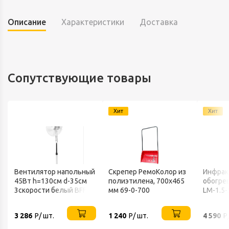
Описание
Характеристики
Доставка
Сопутствующие товары
Хит
Хит
Вентилятор напольный
Скрепер РемоКолор из
Инфрак
45Вт h=130см d-35см
полиэтилена, 700x465
обогрев
3скорости белый BFF-
мм 69-0-700
LM-1.5-
802 BALLU
3 286
Р/ шт.
1 240
Р/ шт.
4 590
Р