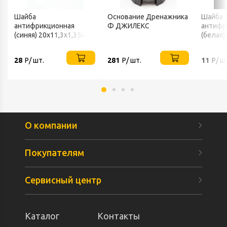
Шайба
Основание Дренажника
Шайба
антифрикционная
Ф ДЖИЛЕКС
антифр
(синяя) 20х11,3х1,35мм
(белая)
ДЖИЛЕКС
ДЖИЛЕ
28
Р/ шт.
281
Р/ шт.
11
Р/ ш
О компании
Покупателям
Сервисный центр
Каталог
Контакты