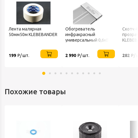
Лента малярная
Обогреватель
Скотч 
50мм50м KLEBEBANDER
инфракрасный
прозра
универсальный 0,6кВт
KLEBEB
220В IP20 BALLU
199
Р/ шт.
2 990
Р/ шт.
282
Р/ 
Похожие товары