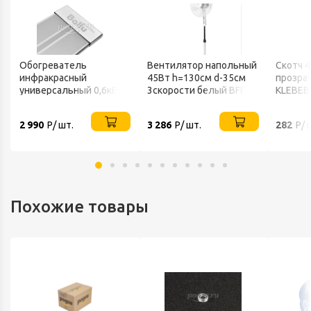
Обогреватель
Вентилятор напольный
Скотч 
инфракрасный
45Вт h=130см d-35см
прозра
универсальный 0,6кВт
3скорости белый BFF-
KLEBEB
220В IP20 BALLU
802 BALLU
2 990
Р/ шт.
3 286
Р/ шт.
282
Р/ 
Похожие товары