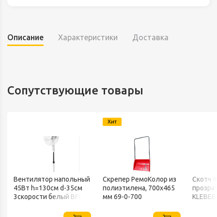
Описание
Характеристики
Доставка
Сопутствующие товары
Хит
Вентилятор напольный
Скрепер РемоКолор из
Скотч 
45Вт h=130см d-35см
полиэтилена, 700x465
прозра
3скорости белый BFF-
мм 69-0-700
KLEBEB
802 BALLU