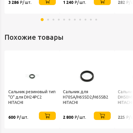
3 286
Р/ шт.
1 240
Р/ шт.
282
Р/ 
Похожие товары
Сальник резиновый тип
Сальник для
Сальни
"О" для DH24PC2
H70SA/H65SD2/H65SB2
DH50M
HITACHI
HITACHI
HITACHI
600
Р/ шт.
2 800
Р/ шт.
225
Р/ 