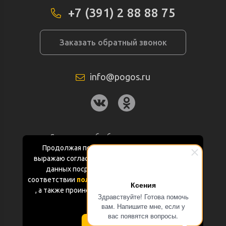
+7 (391) 2 88 88 75
Заказать обратный звонок
info@pogos.ru
Согласие на обработку персональных
данных
Продолжая пользоваться данным сайтом
выражаю согласие на обработку персональных
Политика конфиденциальности
данных посредством Яндекс.Метрика в
соответствии
политикой конфиденциальности
Ксения
Документация
, а также проинформирован об использовании
Здравствуйте! Готова помочь
Cookie-файлов
вам. Напишите мне, если у
Карта сайта
вас появятся вопросы.