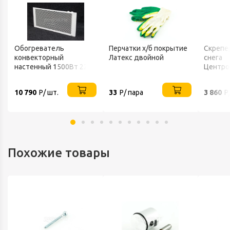
Обогреватель
Перчатки х/б покрытие
Скрепе
конвекторный
Латекс двойной
снега
настенный 1500Вт 220В
Центро
ТЕПЛОФОН
FINLAN
10 790
Р/ шт.
33
Р/ пара
3 860
Р
Похожие товары