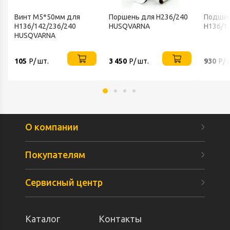
Винт М5*50мм для
Поршень для H236/240
Подшип
Н136/142/236/240
HUSQVARNA
H136/1
HUSQVARNA
105
Р/ шт.
3 450
Р/ шт.
930
Р/ 
О компании
Покупателям
Сервисный центр
Каталог
Контакты