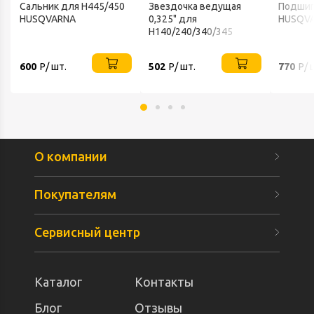
Сальник для H445/450
Звездочка ведущая
Подшип
HUSQVARNA
0,325" для
HUSQV
H140/240/340/345
REZER
600
Р/ шт.
502
Р/ шт.
770
Р/ 
О компании
Покупателям
Сервисный центр
Каталог
Контакты
Блог
Отзывы