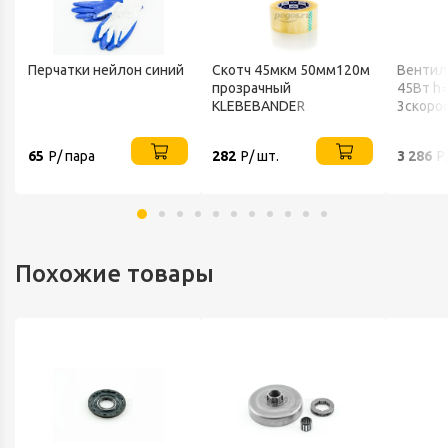
Перчатки нейлон синий
Скотч 45мкм 50мм120м
Вентил
прозрачный
45Вт h
KLEBEBANDER
3скоро
802 BA
65
Р/ пара
282
Р/ шт.
3 286
Р
Похожие товары