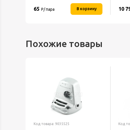
65
10 7
орзину
В корзину
Р/ пара
Похожие товары
Код товара: 9035525
Код то