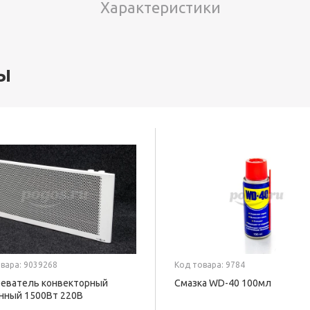
Характеристики
ы
вара: 9039268
Код товара: 9784
еватель конвекторный
Смазка WD-40 100мл
нный 1500Вт 220В
ОФОН