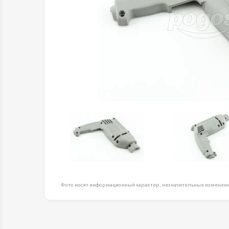
Оборудование д
высоте
Пневматика, Ги
Промышленная 
Распродажа
Расходные мате
оснастка
Сантехника
Скобяные издел
Такелаж
Товары для дома
Электротовары
Фото носят информационный характер, незначительные изменени