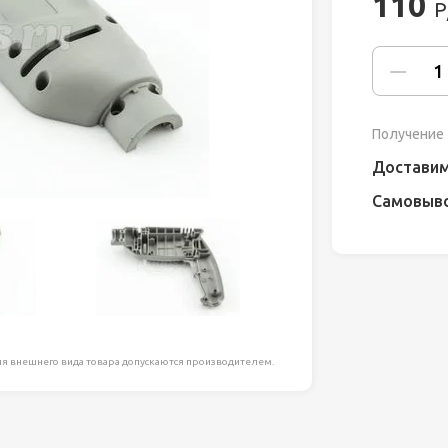
110
Р
ля работ на
дравлика
химия
Получение 
риалы и
Доставим
Самовыв
ия
, сада, отдыха
я внешнего вида товара допускаются производителем.