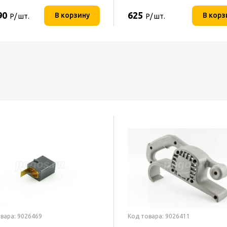
90
625
В корзину
В корз
Р/ шт.
Р/ шт.
вара: 9026469
Код товара: 9026411