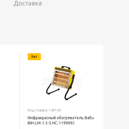
Доставка
Хит
Код товара: 140145
Код товар
Инфракрасный обогреватель Ballu
Скотч 4
BIH-LM-1.5-S НС-1199093
прозрач