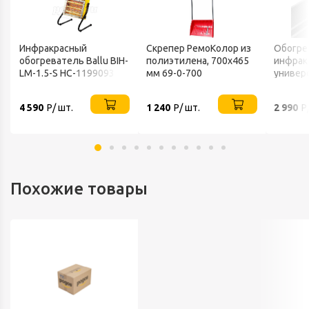
Инфракрасный
Скрепер РемоКолор из
Обогре
обогреватель Ballu BIH-
полиэтилена, 700x465
инфрак
LM-1.5-S НС-1199093
мм 69-0-700
универ
220В IP
4 590
Р/ шт.
1 240
Р/ шт.
2 990
Р
Похожие товары