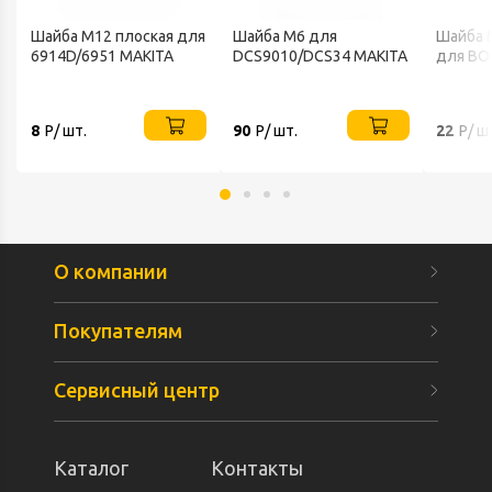
Шайба М12 плоская для
Шайба М6 для
Шайба 
6914D/6951 MAKITA
DCS9010/DCS34 MAKITA
для BO
8
Р/ шт.
90
Р/ шт.
22
Р/ ш
О компании
Покупателям
Сервисный центр
Каталог
Контакты