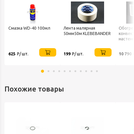
Смазка WD-40 100мл
Лента малярная
Обогре
50мм50м KLEBEBANDER
конвек
настен
ТЕПЛО
625
Р/ шт.
199
Р/ шт.
10 790
Похожие товары