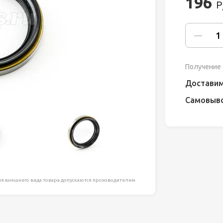
196
Р
ля работ на
дравлика
химия
Получение 
риалы и
Доставим
Самовыв
ия
, сада, отдыха
я внешнего вида товара допускаются производителем.