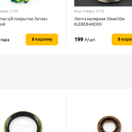
вара: 2166
Код товара: 4759
тки х/б покрытие Латекс
Лента малярная 50мм50м
ной
KLEBEBANDER
199
В корзину
В корз
 пара
Р/ шт.