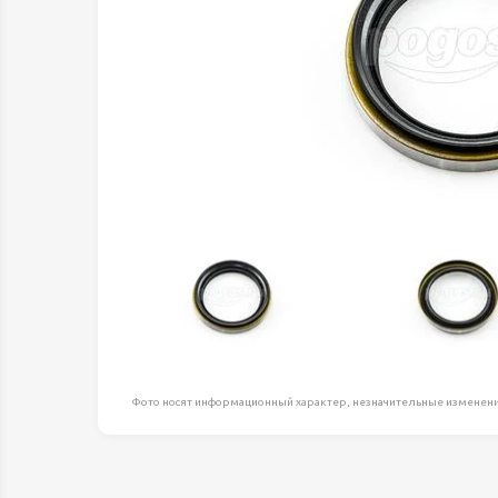
Оборудование д
высоте
Пневматика, Ги
Промышленная 
Распродажа
Расходные мате
оснастка
Сантехника
Скобяные издел
Такелаж
Товары для дома
Электротовары
Фото носят информационный характер, незначительные изменени