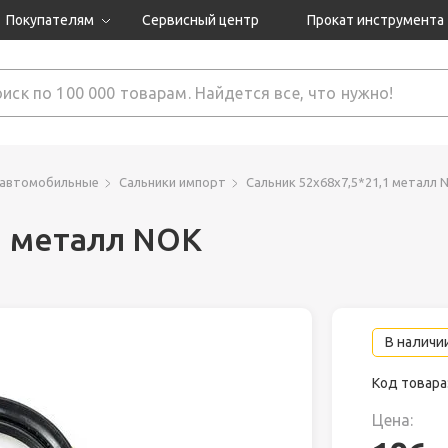
Покупателям
Сервисный центр
Прокат инструмента
Доставка и оплата
Как оформить заказ?
Обмен и возврат
 товары
Гарантия
 автомобильные
Сальники импорт
Сальник 52х68х7,5*21,1 металл 
1 металл NOK
нструмента
ляция
В наличии
Код товара
Цена: