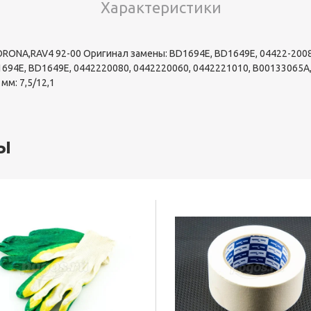
Характеристики
ONA,RAV4 92-00 Оригинал замены: BD1694E, BD1649E, 04422-20080
1694E, BD1649E, 0442220080, 0442220060, 0442221010, B00133065A
мм: 7,5/12,1
ы