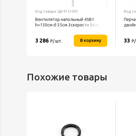
Код товара: ЦБ-9151001
Код то
ль Ballu
Вентилятор напольный 45Вт
Перча
h=130см d-35см 3скорости белый
двой
BFF-802 BALLU
3 286
33
орзину
В корзину
Р/ шт.
Р/
Похожие товары