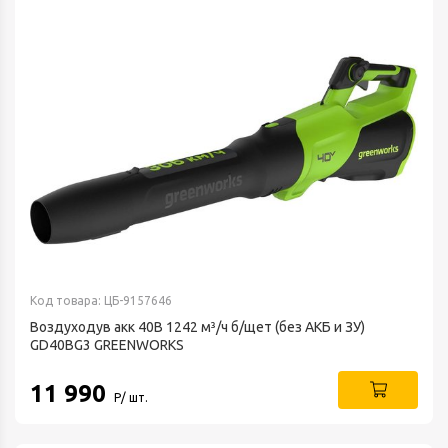
Код товара: ЦБ-9157646
Воздуходув акк 40В 1242 м³/ч б/щет (без АКБ и ЗУ)
GD40BG3 GREENWORKS
11 990
Р/ шт.