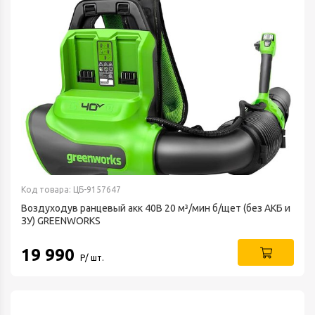
Код товара: ЦБ-9157647
Воздуходув ранцевый акк 40В 20 м³/мин б/щет (без АКБ и
ЗУ) GREENWORKS
19 990
Р/ шт.