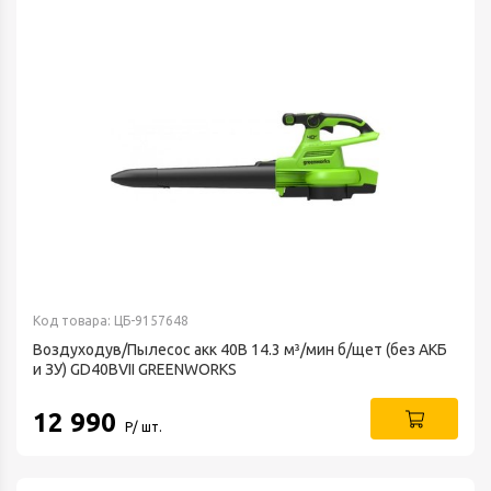
Код товара: ЦБ-9157648
Воздуходув/Пылесос акк 40В 14.3 м³/мин б/щет (без АКБ
и ЗУ) GD40BVII GREENWORKS
12 990
Р/ шт.