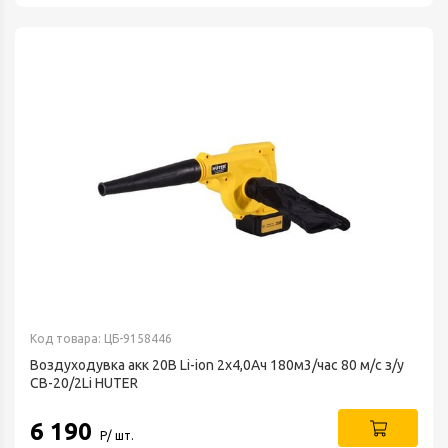
Код товара: ЦБ-9158446
Воздуходувка акк 20В Li-ion 2х4,0Ач 180м3/час 80 м/с з/у
CB-20/2Li HUTER
6 190
Р/ шт.