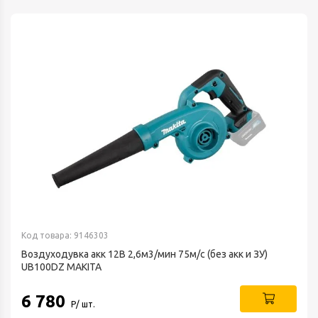
Код товара: 9146303
Воздуходувка акк 12В 2,6м3/мин 75м/с (без акк и ЗУ)
UB100DZ MAKITA
6 780
Р/ шт.