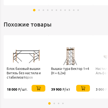
Похожие товары
Блок базовый вышки
Вышка-тура Вектор 1+4
Настил
Витязь без настила и
(H = 6,2м)
Альфа 
стабилизаторов
18 000
Р/ шт.
39 900
Р/ кт
3 000
Р