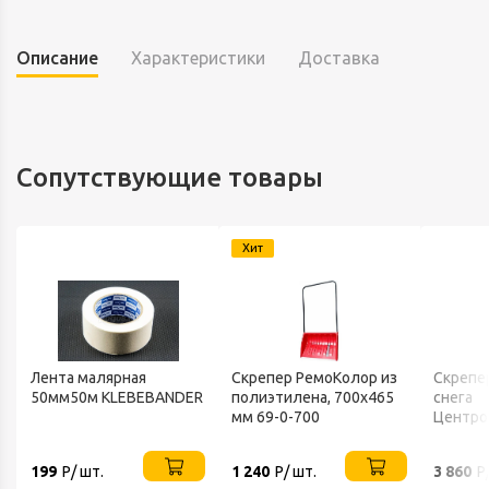
Описание
Характеристики
Доставка
Сопутствующие товары
Хит
Лента малярная
Скрепер РемоКолор из
Скрепе
50мм50м KLEBEBANDER
полиэтилена, 700x465
снега
мм 69-0-700
Центро
FINLAN
199
Р/ шт.
1 240
Р/ шт.
3 860
Р