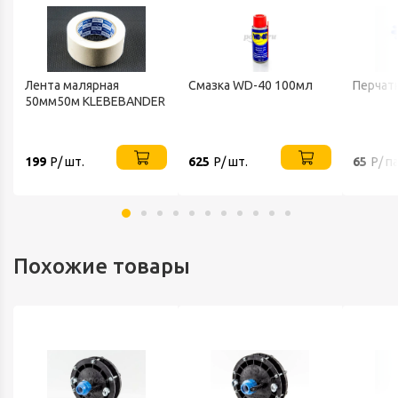
Лента малярная
Смазка WD-40 100мл
Перчат
50мм50м KLEBEBANDER
199
Р/ шт.
625
Р/ шт.
65
Р/ п
Похожие товары