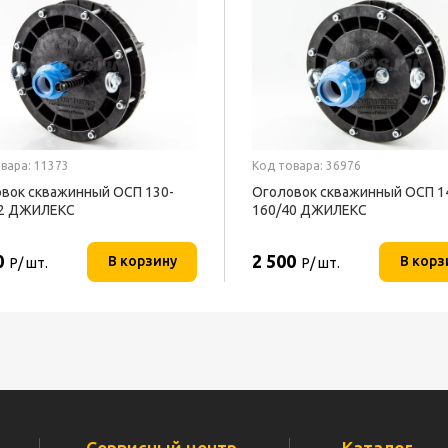
вара: 11373
Код товара: 36976
вок скважинный OCП 130-
Оголовок скважинный OCП 1
32 ДЖИЛЕКС
160/40 ДЖИЛЕКС
0
2 500
В корзину
В корз
Р/ шт.
Р/ шт.