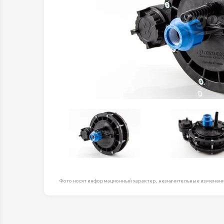
Оборудование д
высоте
Пневматика, Ги
Промышленная 
Распродажа
Расходные мате
оснастка
Сантехника
Скобяные издел
Такелаж
Товары для дома
Электротовары
Фото носят информационный характер, незначительные изменени