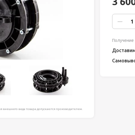
3 60
ля работ на
дравлика
химия
Получение 
риалы и
Доставим
Самовыв
ия
, сада, отдыха
я внешнего вида товара допускаются производителем.