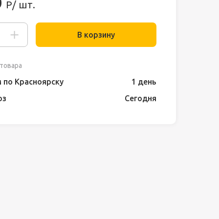
0
Р/ шт.
В корзину
товара
 по Красноярску
1 день
оз
Сегодня