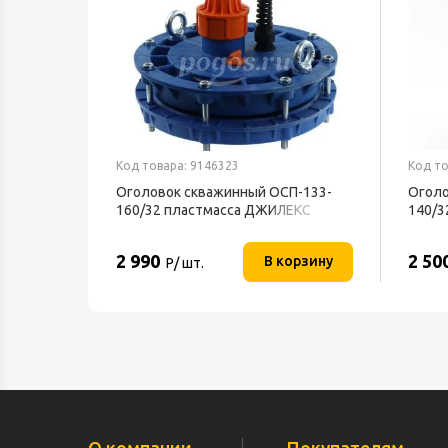
Код товара: 9146323
Код то
Оголовок скважинный OCП-133-
Оголо
160/32 пластмасса ДЖИЛЕКС
140/
2 990
2 50
В корзину
Р/ шт.