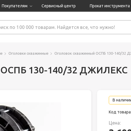
Покупателям
Сервисный центр
Прокат инструмента
Доставка и оплата
Как оформить заказ?
Обмен и возврат
 товары
Гарантия
ие
Оголовки скважинные
Оголовок скважинный OCПБ 130-140/32 
 OCПБ 130-140/32 ДЖИЛЕКС
нструмента
ляция
В наличии
Код товара
Цена: