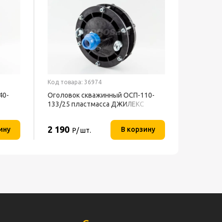
Код товара: 36974
40-
Оголовок скважинный OCП-110-
133/25 пластмасса ДЖИЛЕКС
2 190
ину
В корзину
Р/ шт.