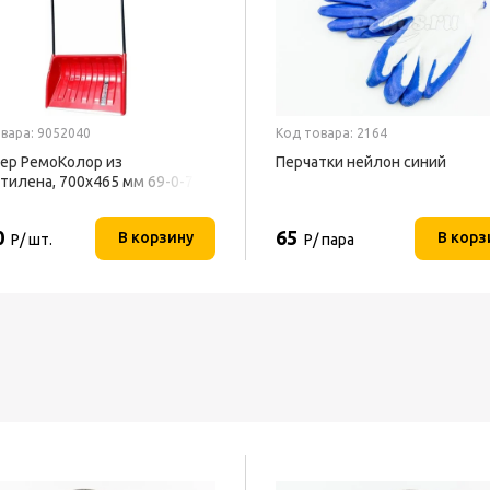
вара: 9052040
Код товара: 2164
ер РемоКолор из
Перчатки нейлон синий
тилена, 700x465 мм 69-0-700
0
65
В корзину
В корз
Р/ шт.
Р/ пара