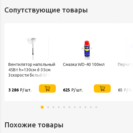
Сопутствующие товары
Вентилятор напольный
Смазка WD-40 100мл
Перчат
45Вт h=130см d-35см
3скорости белый BFF-
802 BALLU
3 286
Р/ шт.
625
Р/ шт.
65
Р/ п
Похожие товары