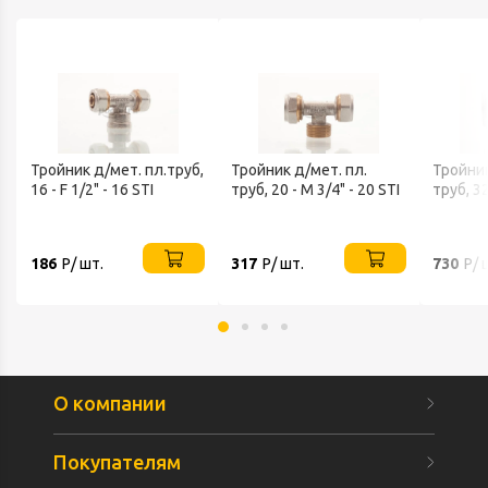
Тройник д/мет. пл.труб,
Тройник д/мет. пл.
Тройник
16 - F 1/2" - 16 STI
труб, 20 - M 3/4" - 20 STI
труб, 32
186
Р/ шт.
317
Р/ шт.
730
Р/ 
О компании
Покупателям