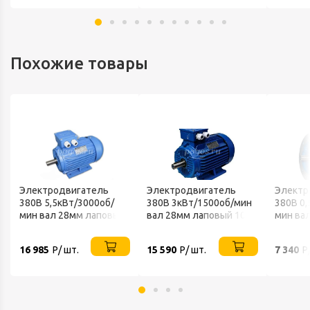
Похожие товары
Электродвигатель
Электродвигатель
Электр
380В 5,5кВт/3000об/
380В 3кВт/1500об/мин
380В 0,
мин вал 28мм лаповый
вал 28мм лаповый 1081
мин ва
1081 VEMPER
VEMPER
фланце
VEMPE
16 985
Р/ шт.
15 590
Р/ шт.
7 340
Р