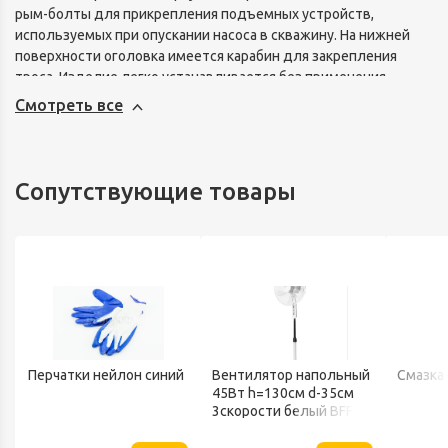
рым-болты для прикрепления подъемных устройств,
используемых при опускании насоса в скважину. На нижней
поверхности оголовка имеется карабин для закрепления
троса. Изделие легко устанавливается без применения
сварочного аппарата за счет стягивания уплотнительного
Смотреть все
кольца с помощью болтов на крышке. Характеристики:
Диаметр обсадной трубы, мм 110-130. Диаметр переходника
на напорную магистраль, мм 25.
Сопутствующие товары
Перчатки нейлон синий
Вентилятор напольный
Смазка
45Вт h=130см d-35см
3скорости белый BFF-
802 BALLU