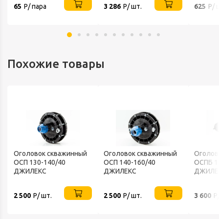
65
Р/ пара
3 286
Р/ шт.
625
Р/ 
Похожие товары
Оголовок скважинный
Оголовок скважинный
Оголов
OCП 130-140/40
OCП 140-160/40
OCПБ 1
ДЖИЛЕКС
ДЖИЛЕКС
ДЖИЛЕ
2 500
Р/ шт.
2 500
Р/ шт.
3 600
Р