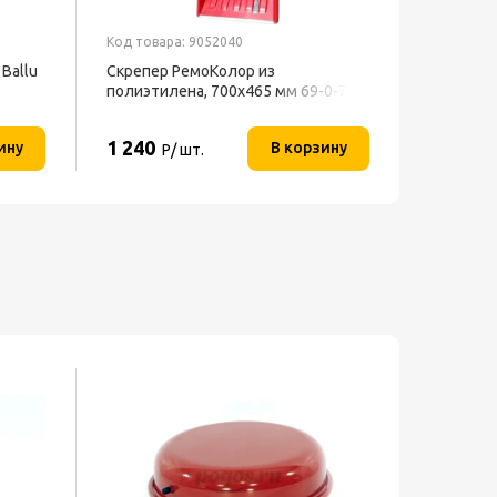
Код товара: 9052040
Код товар
Ballu
Скрепер РемоКолор из
Скрепер 
полиэтилена, 700x465 мм 69-0-700
Центрои
1 240
3 860
ину
В корзину
Р/ шт.
Р