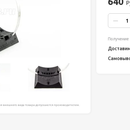
640
Р
ля работ на
дравлика
химия
Получение 
риалы и
Доставим
Самовыв
ия
, сада, отдыха
я внешнего вида товара допускаются производителем.