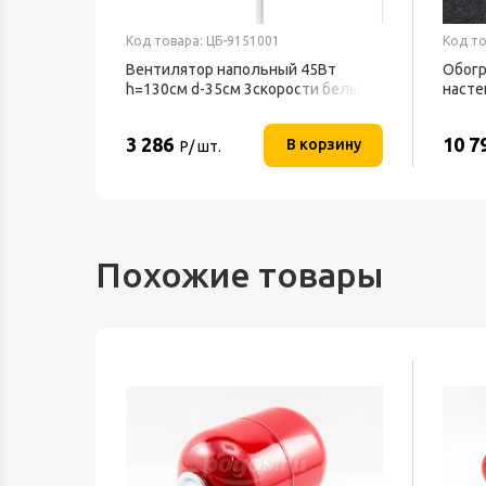
Код товара: ЦБ-9151001
Код то
Вентилятор напольный 45Вт
Обогр
h=130см d-35см 3скорости белый
насте
BFF-802 BALLU
ТЕПЛ
3 286
10 7
орзину
В корзину
Р/ шт.
Похожие товары