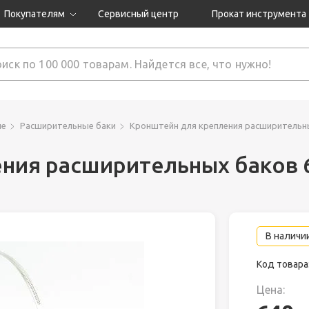
Покупателям
Сервисный центр
Прокат инструмента
Доставка и оплата
Как оформить заказ?
Обмен и возврат
 товары
Гарантия
ие
Расширительные баки
Кронштейн для крепления расширительн
ния расширительных баков 
нструмента
ляция
В наличии
Код товара
Цена: