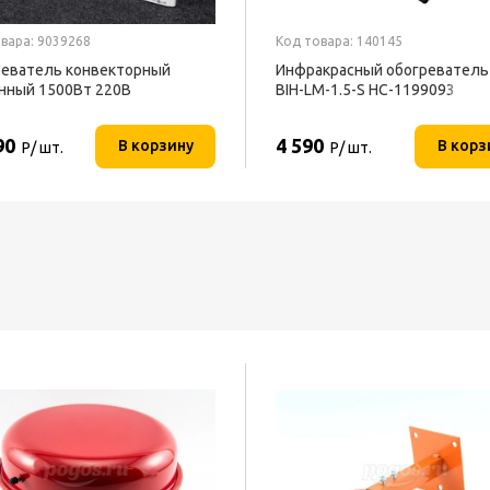
вара: 9039268
Код товара: 140145
еватель конвекторный
Инфракрасный обогреватель 
нный 1500Вт 220В
BIH-LM-1.5-S НС-1199093
ОФОН
90
4 590
В корзину
В корз
Р/ шт.
Р/ шт.