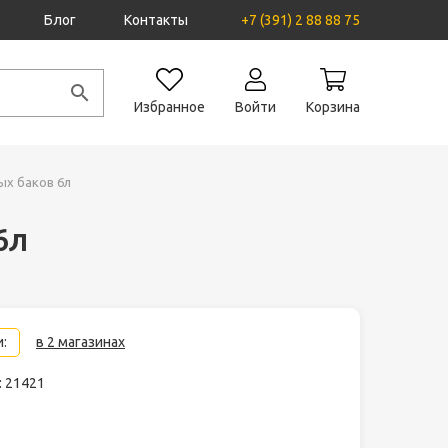
Блог
Контакты
+7 (391) 2 88 88 75
Избранное
Войти
Корзина
ых баков 6л
6л
:
в 2 магазинах
: 21421