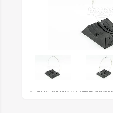
Оборудование д
высоте
Пневматика, Ги
Промышленная 
Распродажа
Расходные мате
оснастка
Сантехника
Скобяные издел
Такелаж
Товары для дома
Электротовары
Фото носят информационный характер, незначительные изменени