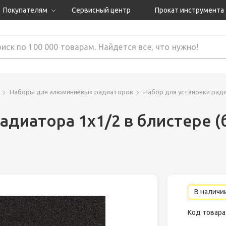
Покупателям
Сервисный центр
Прокат инструмента
Доставка и оплата
Как оформить заказ?
Обмен и возврат
 товары
Гарантия
Наборы для алюминиевых радиаторов
Набор для установки ради
адиатора 1х1/2 в блистере (
нструмента
ляция
В наличии
Код товара