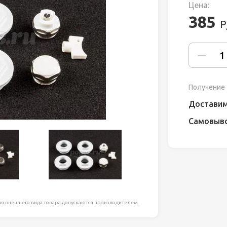
Цена:
ля работ на
385
Р
дравлика
химия
риалы и
Получение 
Доставим
Самовыв
ия
, сада, отдыха
я внешнего вида товара допускаются производителем.