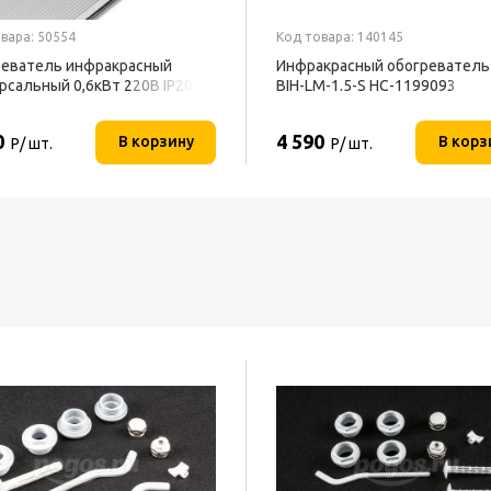
вара: 50554
Код товара: 140145
еватель инфракрасный
Инфракрасный обогреватель 
рсальный 0,6кВт 220В IP20
BIH-LM-1.5-S НС-1199093
U
0
4 590
В корзину
В корз
Р/ шт.
Р/ шт.