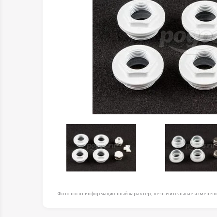
Оборудование д
высоте
Пневматика, Ги
Промышленная 
Распродажа
Расходные мате
оснастка
Сантехника
Скобяные издел
Такелаж
Товары для дома
Электротовары
Фото носят информационный характер, незначительные изменени