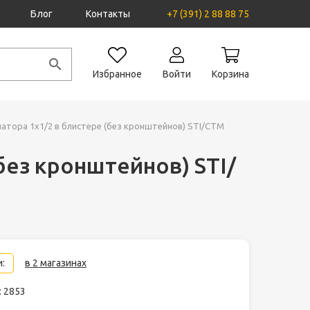
Блог
Контакты
+7 (391) 2 88 88 75
Избранное
Войти
Корзина
атора 1х1/2 в блистере (без кронштейнов) STI/СТМ
без кронштейнов) STI/
:
в 2 магазинах
: 2853