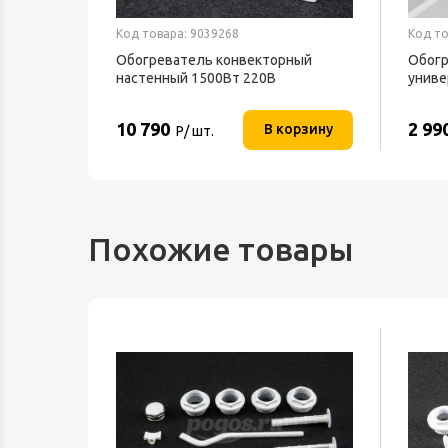
Код товара: 9039268
Код то
текс
Обогреватель конвекторный
Обогр
настенный 1500Вт 220В
униве
ТЕПЛОФОН
BALL
10 790
2 99
орзину
В корзину
Р/ шт.
Похожие товары