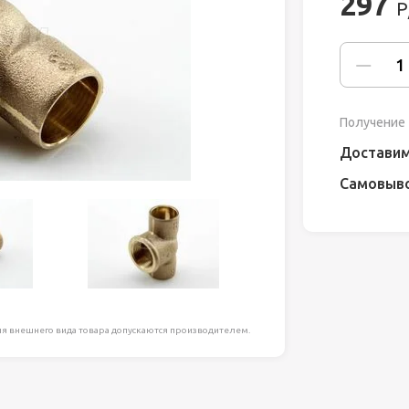
297
Р
ля работ на
дравлика
химия
Получение 
риалы и
Доставим
Самовыв
ия
, сада, отдыха
я внешнего вида товара допускаются производителем.