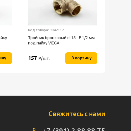
Код товара: 9042112
айку
Тройник бронзовый d-18 - F 1/2 мм
под пайку VIEGA
157
ину
В корзину
Р/ шт.
Свяжитесь с нами
+7 (391) 2 88 88 75