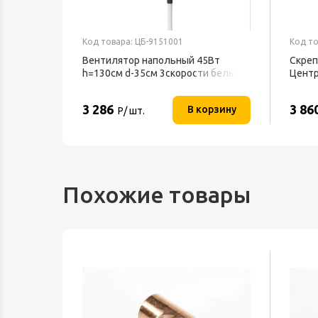
Код товара: ЦБ-9151001
Код то
Вентилятор напольный 45Вт
Скреп
h=130см d-35см 3скорости белый
Центр
BFF-802 BALLU
3 286
3 86
орзину
В корзину
Р/ шт.
Похожие товары