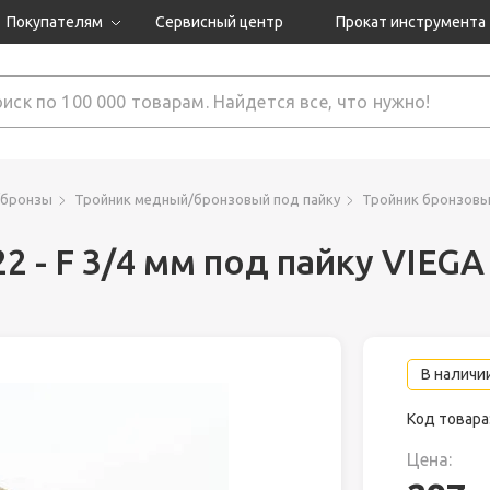
Покупателям
Сервисный центр
Прокат инструмента
Доставка и оплата
Как оформить заказ?
Обмен и возврат
 товары
Гарантия
/бронзы
Тройник медный/бронзовый под пайку
Тройник бронзовый
2 - F 3/4 мм под пайку VIEGA
нструмента
ляция
В наличии
Код товара
Цена: