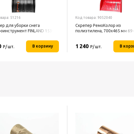
вара: 51216
Код товара: 9052040
ер для уборки снега
Скрепер РемоКолор из
оинструмент FINLAND 1539
полиэтилена, 700x465 мм 69
0
1 240
В корзину
В корз
Р/ шт.
Р/ шт.