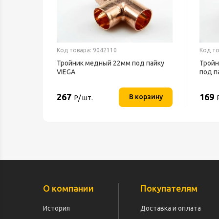
Код товара: 9042110
Код то
Тройник медный 22мм под пайку
Тройн
VIEGA
под п
267
169
В корзину
Р/ шт.
О компании
Покупателям
История
Доставка и оплата