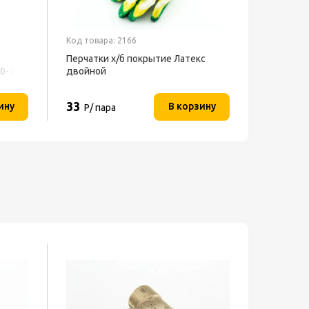
Код товара: 2166
Код товар
Перчатки х/б покрытие Латекс
Скотч 4
-0-700
двойной
прозрач
33
282
ину
В корзину
Р/ пара
Р/ 