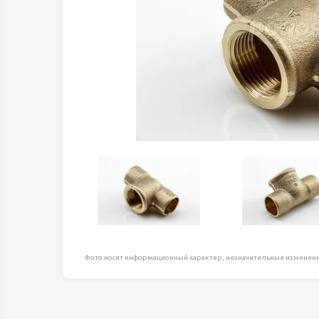
Оборудование д
высоте
Пневматика, Ги
Промышленная 
Распродажа
Расходные мате
оснастка
Сантехника
Скобяные издел
Такелаж
Товары для дома
Электротовары
Фото носят информационный характер, незначительные изменени