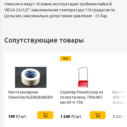
гликоли и мазут. Условия эксплуатации тройника пайка-В
VIEGA 22х1/2": максимальная температура 110 градусов по
Цельсию, максимально допустимое давление - 25 бар.
Сопутствующие товары
Хит
Лента малярная
Скрепер РемоКолор из
Вентил
50мм50м KLEBEBANDER
полиэтилена, 700x465
45Вт h
мм 69-0-700
3скоро
802 BA
199
Р/ шт.
1 240
Р/ шт.
3 286
Р