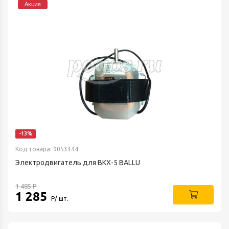
Акция
-13%
Код товара: 9053344
Электродвигатель для BKX-5 BALLU
1 485
Р
1 285
Р/ шт.