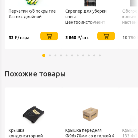
Перчатки х/б покрытие
Скрепер для уборки
Обогре
Латекс двойной
снега
конвек
Центроинструмент
настен
FINLAND 1539
ТЕПЛО
33
Р/ пара
3 860
Р/ шт.
10 790
Похожие товары
Крышка
Крышка передняя
Крышка
конденсаторной
Ф96х70мм со втулкой 4
133,4х