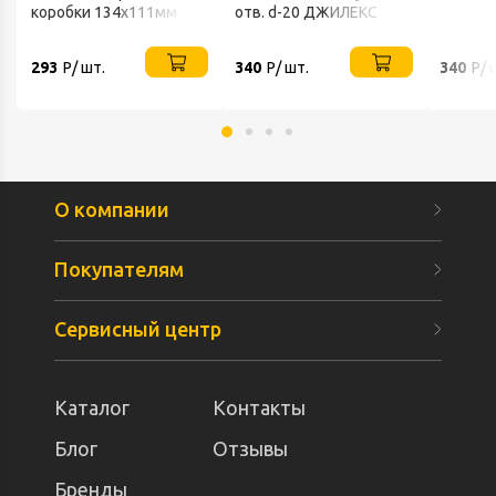
коробки 134х111мм
отв. d-20 ДЖИЛЕКС
(Джамбо) ДЖИЛЕКС
293
Р/ шт.
340
Р/ шт.
340
Р/ 
О компании
Покупателям
Сервисный центр
Каталог
Контакты
Блог
Отзывы
Бренды