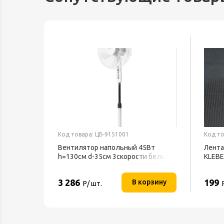
Код товара: ЦБ-9151001
Код то
Вентилятор напольный 45Вт
Лента
h=130см d-35см 3скорости белый
KLEB
BFF-802 BALLU
3 286
199
орзину
В корзину
Р/ шт.