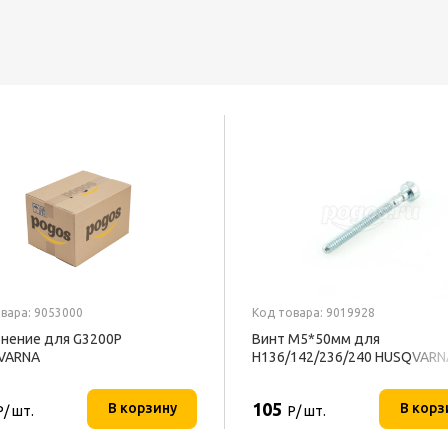
вара: 9053000
Код товара: 9019928
нение для G3200P
Винт М5*50мм для
VARNA
Н136/142/236/240 HUSQVARN
105
В корзину
В корз
Р/ шт.
Р/ шт.