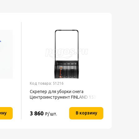
Хит
Код товара: 51216
Код товар
Скрепер для уборки снега
Обогрев
Центроинструмент FINLAND 1539
универса
BALLU
3 860
2 990
ину
В корзину
Р/ шт.
Р