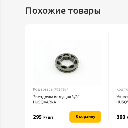
Похожие товары
Код товара: 9027267
Код то
Звездочка ведущая 3/8"
Уплот
HUSQVARNA
HUSQ
295
300
В корзину
Р/ шт.