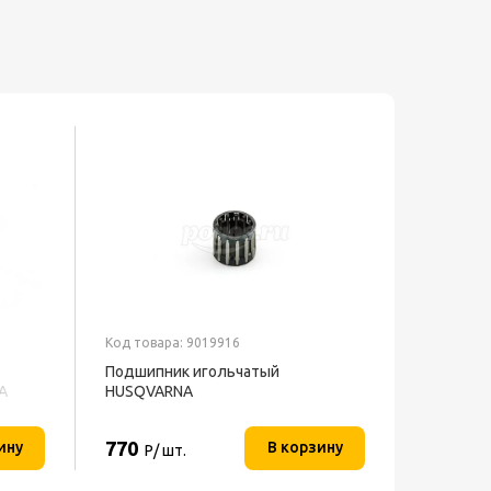
Код товара: 9019916
Подшипник игольчатый
A
HUSQVARNA
770
ину
В корзину
Р/ шт.