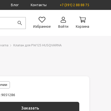
Блог
Контакты
+7 (391) 2 88 88 75
Избранное
Войти
Корзина
varna
Клапан для PW125 HUSQVARNA
личии
: 9051286
Заказать