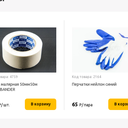
вара: 4759
Код товара: 2164
 малярная 50мм50м
Перчатки нейлон синий
EBANDER
65
В корзину
В корз
Р/ шт.
Р/ пара