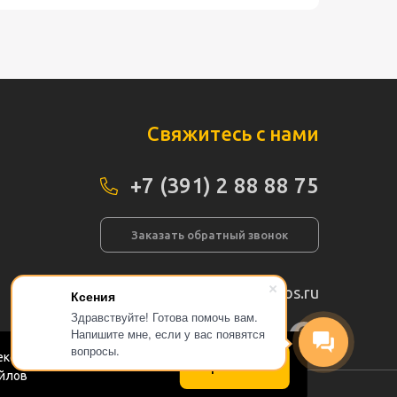
Свяжитесь с нами
+7 (391) 2 88 88 75
Заказать обратный звонок
info@pogos.ru
Ксения
Здравствуйте! Готова помочь вам.
Напишите мне, если у вас появятся
а сайта
вопросы.
кс.Метрика в соответствии
Принимаю
айлов