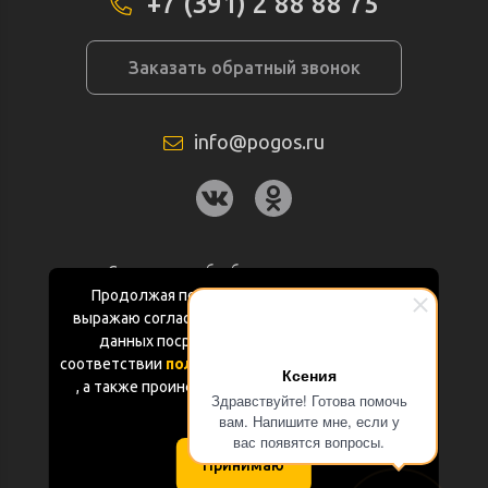
+7 (391) 2 88 88 75
Заказать обратный звонок
info@pogos.ru
Согласие на обработку персональных
данных
Продолжая пользоваться данным сайтом
выражаю согласие на обработку персональных
Политика конфиденциальности
данных посредством Яндекс.Метрика в
соответствии
политикой конфиденциальности
Ксения
Документация
, а также проинформирован об использовании
Здравствуйте! Готова помочь
Cookie-файлов
вам. Напишите мне, если у
Карта сайта
вас появятся вопросы.
Принимаю