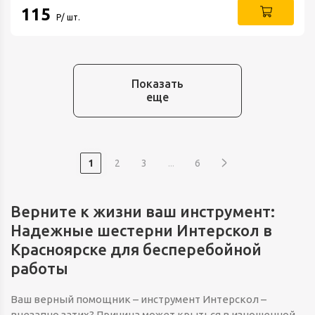
115
Р/ шт.
Показать
еще
1
2
3
...
6
Верните к жизни ваш инструмент:
Надежные шестерни Интерскол в
Красноярске для бесперебойной
работы
Ваш верный помощник – инструмент Интерскол –
внезапно затих? Причина может крыться в изношенной